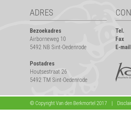
ADRES
CON
Bezoekadres
Tel.
Airborneweg 10
Fax
5492 NB Sint-Oedenrode
E-mail
Postadres
Houtsestraat 26
5492 TM Sint-Oedenrode
© Copyright Van den Berkmortel 2017
|
Discla