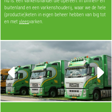
nu is: een varkenshandel die opereert in binnen- en
buitenland en een varkenshouderij, waar we de hele
(productie)keten in eigen beheer hebben van big tot
en met
vlees
varken.