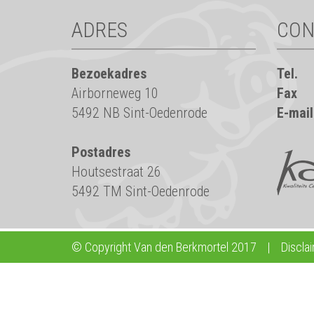
ADRES
CON
Bezoekadres
Tel.
Airborneweg 10
Fax
5492 NB Sint-Oedenrode
E-mail
Postadres
Houtsestraat 26
5492 TM Sint-Oedenrode
© Copyright Van den Berkmortel 2017
|
Discla