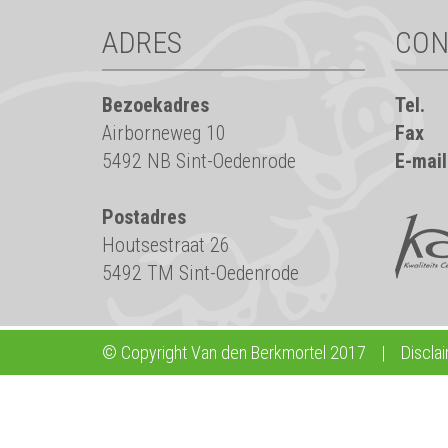
ADRES
CON
Bezoekadres
Tel.
Airborneweg 10
Fax
5492 NB Sint-Oedenrode
E-mail
Postadres
Houtsestraat 26
5492 TM Sint-Oedenrode
© Copyright Van den Berkmortel 2017
|
Discla