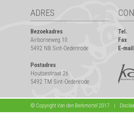
ADRES
CON
Bezoekadres
Tel.
Airborneweg 10
Fax
5492 NB Sint-Oedenrode
E-mail
Postadres
Houtsestraat 26
5492 TM Sint-Oedenrode
© Copyright Van den Berkmortel 2017
|
Discla