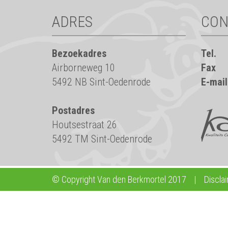
ADRES
CON
Bezoekadres
Tel.
Airborneweg 10
Fax
5492 NB Sint-Oedenrode
E-mail
Postadres
Houtsestraat 26
5492 TM Sint-Oedenrode
© Copyright Van den Berkmortel 2017
|
Discla