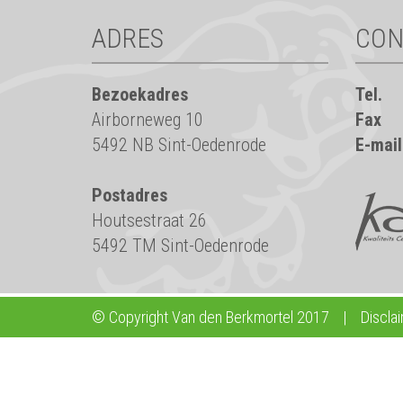
ADRES
CON
Bezoekadres
Tel.
Airborneweg 10
Fax
5492 NB Sint-Oedenrode
E-mail
Postadres
Houtsestraat 26
5492 TM Sint-Oedenrode
© Copyright Van den Berkmortel 2017
|
Discla