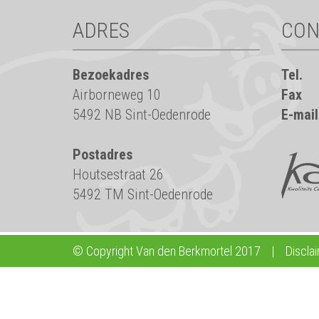
ADRES
CON
Bezoekadres
Tel.
Airborneweg 10
Fax
5492 NB Sint-Oedenrode
E-mail
Postadres
Houtsestraat 26
5492 TM Sint-Oedenrode
© Copyright Van den Berkmortel 2017
|
Discla