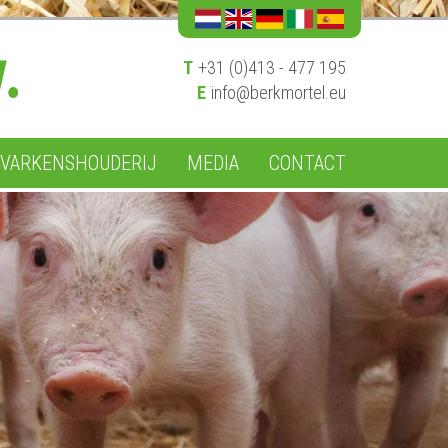
T
+31 (0)413 - 477 195
E
info@berkmortel.eu
VARKENSHOUDERIJ
MEDIA
CONTACT