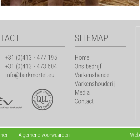
TACT
SITEMAP
+31 (0)413 - 477 195
Home
+31 (0)413 - 473 604
Ons bedrijf
info@berkmortel.eu
Varkenshandel
Varkenshouderij
Media
Contact
imer
|
Algemene voorwaarden
Webd