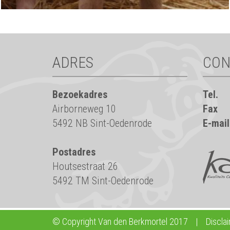
ADRES
CON
Bezoekadres
Tel.
Airborneweg 10
Fax
5492 NB Sint-Oedenrode
E-mail
Postadres
Houtsestraat 26
5492 TM Sint-Oedenrode
© Copyright Van den Berkmortel 2017
|
Discla