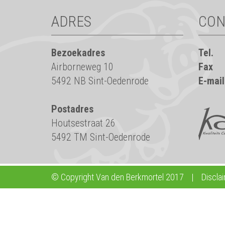
ADRES
CON
Bezoekadres
Tel.
Airborneweg 10
Fax
5492 NB Sint-Oedenrode
E-mail
Postadres
Houtsestraat 26
5492 TM Sint-Oedenrode
© Copyright Van den Berkmortel 2017
|
Discla