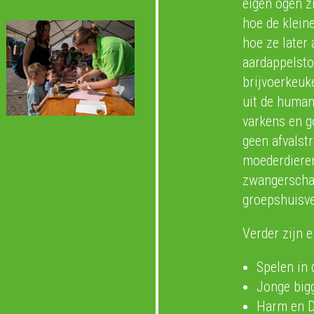
eigen ogen zi
hoe de klein
hoe ze later 
aardappelsto
brijvoerkeuk
uit de human
varkens en g
geen afvalst
moederdiere
zwangerschap
groepshuisve
Verder zijn e
Spelen in
Jonge bigg
Harm en D