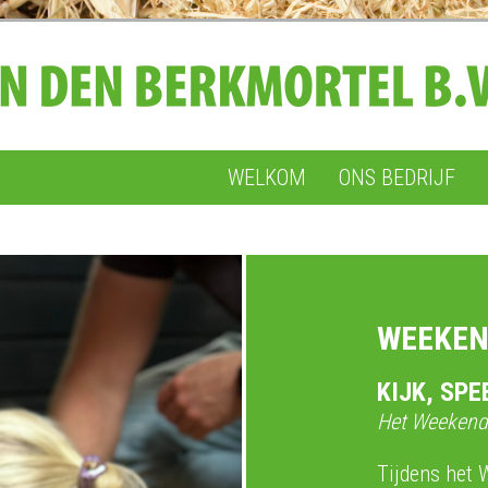
WELKOM
ONS BEDRIJF
WEEKEN
KIJK, SPE
Het Weekend
Tijdens het 