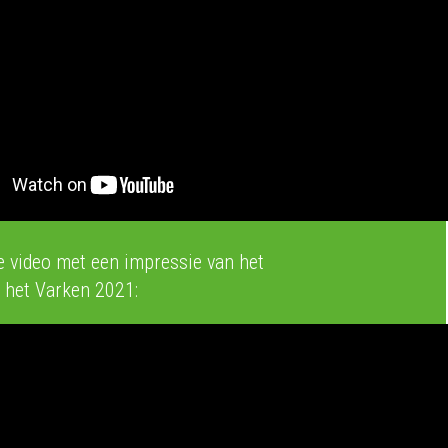
de video met een impressie van het
 het Varken 2021: