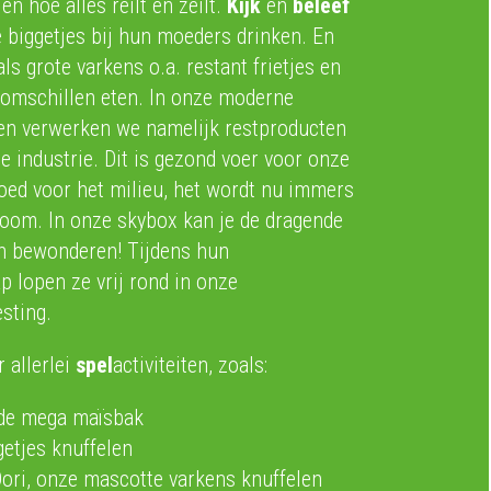
en hoe alles reilt en zeilt.
Kijk
en
beleef
e biggetjes bij hun moeders drinken. En
als grote varkens o.a. restant frietjes en
omschillen eten. In onze moderne
en verwerken we namelijk restproducten
e industrie. Dit is gezond voer voor onze
oed voor het milieu, het wordt nu immers
room. In onze skybox kan je de dragende
n bewonderen! Tijdens hun
 lopen ze vrij rond in onze
sting.
r allerlei
spel
activiteiten, zoals:
 de mega maïsbak
etjes knuffelen
ori, onze mascotte varkens knuffelen